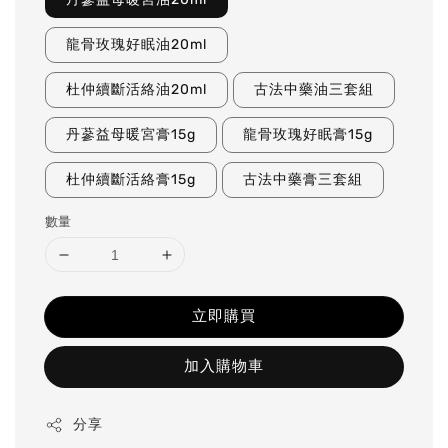
龍骨玫瑰好眠油20ml
杜仲續斷活絡油20ml
古法中藥油三套組
丹蔘益母暖宮膏15g
龍骨玫瑰好眠膏15g
杜仲續斷活絡膏15g
古法中藥膏三套組
數量
立即購買
加入購物車
分享