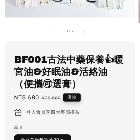
1
/
2
BF001古法中藥保養👍暖
宮油&好眠油&活絡油
（便攜🉑️選膏）
Sale
NT$ 680
Regular
優惠
NT$ 880
price
price
登入會員享四大專屬權益
品項
丹蔘益母暖宮油20ml