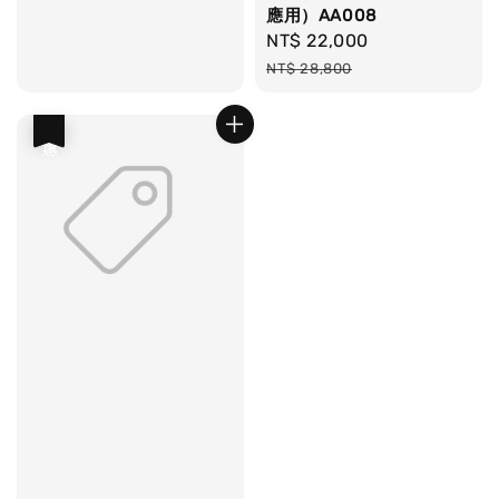
應用）AA008
Sale
NT$ 22,000
Regular
price
price
NT$ 28,800
優惠