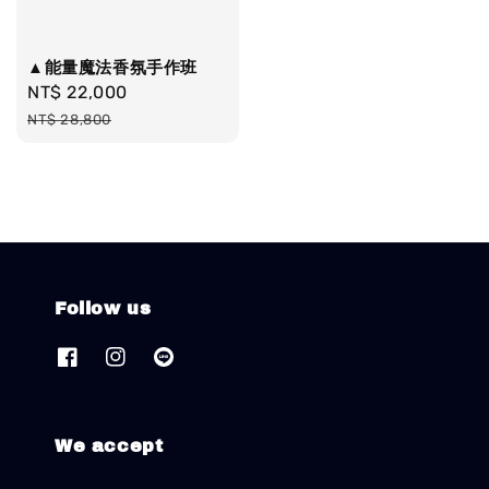
▲能量魔法香氛手作班
Sale
NT$ 22,000
Regular
price
price
NT$ 28,800
Follow us
We accept