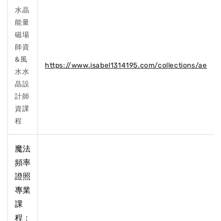
水晶
能量
磁場
師資
&風
https://www.isabel1314195.com/collections/ae
水水
晶設
計師
資課
程
魔法
頻率
證照
專業
課
程：