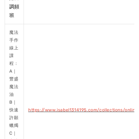
調頻
班
魔法
手作
線上
課
程：
A｜
豐盛
魔法
油
B｜
快速
https://www.isabel1314195.com/collections/online
許願
蠟燭
C｜