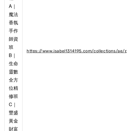
A｜
魔法
香氛
手作
師資
班
https://www.isabel1314195.com/collections/ae/p
B｜
生命
靈數
全方
位精
修班
C｜
豐盛
黃金
財富