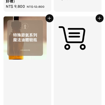
好禮）
price
Sale
NT$ 9,800
Regular
NT$ 12,800
price
price