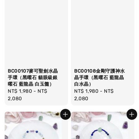
BC00107麥可聖劍水晶
BC00108金剛守護神水
手環（黑曜石 貓眼級銀
晶手環（黑曜石 藍龍晶
曜石 藍龍晶 白玉髓）
白水晶）
Regular
NT$ 1,980
-
NT$
Regular
NT$ 1,980
-
NT$
price
2,080
price
2,080