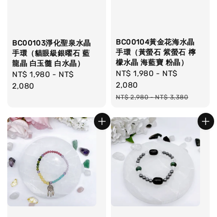
BC00104黃金花海水晶
BC00103淨化聖泉水晶
手環（黃螢石 紫螢石 檸
手環（貓眼級銀曜石 藍
檬水晶 海藍寶 粉晶）
龍晶 白玉髓 白水晶）
Sale
NT$ 1,980
-
NT$
Regular
NT$ 1,980
-
NT$
price
2,080
price
2,080
Regular
NT$ 2,980
-
NT$ 3,380
price