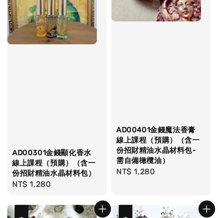
AD00401金錢魔法香膏
線上課程（預購）（含一
份招財精油水晶材料包-
AD00301金錢顯化香水
需自備橄欖油）
線上課程（預購）（含一
Regular
NT$ 1,280
份招財精油水晶材料包）
price
Regular
NT$ 1,280
price
優惠
優惠