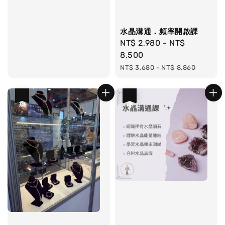
水晶溝通．頻率開啟課
Sale
NT$ 2,980
-
NT$
price
8,500
Regular
NT$ 3,680
-
NT$ 8,860
price
優惠
優惠