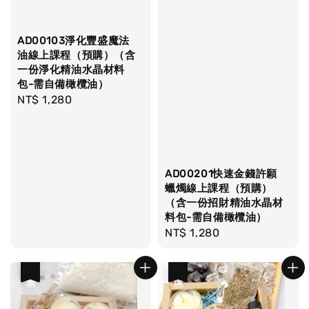
AD00103淨化豐盛魔法
油線上課程（預購）（含
一份淨化精油水晶材料
包-需自備橄欖油）
Regular
NT$ 1,280
price
AD00201快速金錢許願
蠟燭線上課程（預購）
（含一份招財精油水晶材
料包-需自備橄欖油）
Regular
NT$ 1,280
price
優惠
優惠