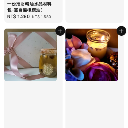
一份招財精油水晶材料
包-需自備橄欖油）
Sale
NT$ 1,280
Regular
NT$ 1,580
price
price