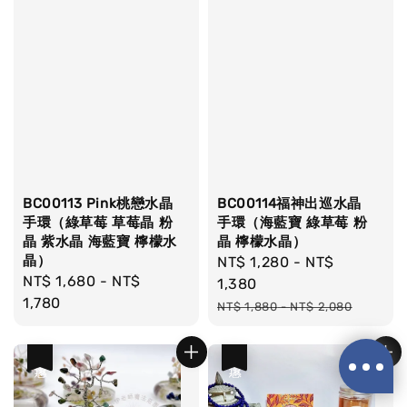
BC00113 Pink桃戀水晶
BC00114福神出巡水晶
手環（綠草莓 草莓晶 粉
手環（海藍寶 綠草莓 粉
晶 紫水晶 海藍寶 檸檬水
晶 檸檬水晶）
晶）
Sale
NT$ 1,280
-
NT$
Regular
NT$ 1,680
-
NT$
price
1,380
price
1,780
Regular
NT$ 1,880
-
NT$ 2,080
price
優惠
優惠