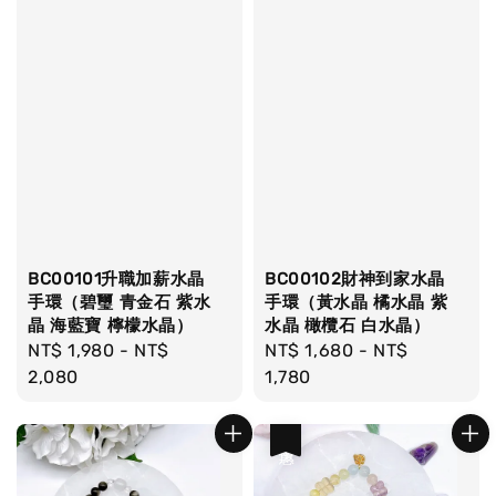
BC00101升職加薪水晶
BC00102財神到家水晶
手環（碧璽 青金石 紫水
手環（黃水晶 橘水晶 紫
晶 海藍寶 檸檬水晶）
水晶 橄欖石 白水晶）
Regular
NT$ 1,980
-
NT$
Regular
NT$ 1,680
-
NT$
price
2,080
price
1,780
優惠