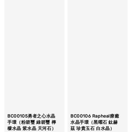
BC00105勇者之心水晶
BC00106 Rapheal療癒
手環（粉碧璽 綠碧璽 檸
水晶手環（黑曜石 鈦赫
檬水晶 紫水晶 天河石）
茲 珍貴玉石 白水晶）