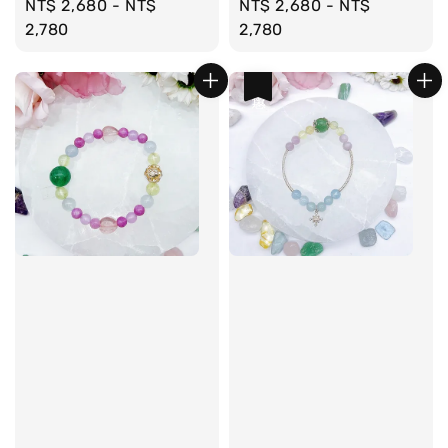
Regular
NT$ 2,680
-
NT$
Regular
NT$ 2,680
-
NT$
price
2,780
price
2,780
優惠