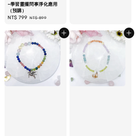
~學習靈擺問事淨化應用
（預購）
Sale
NT$ 799
Regular
NT$ 899
price
price