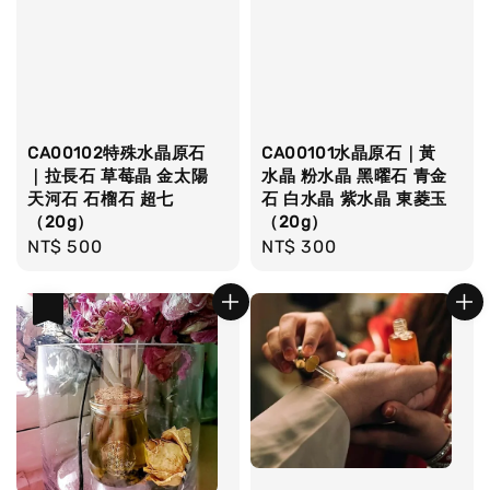
CA00102特殊水晶原石
CA00101水晶原石｜黃
｜拉長石 草莓晶 金太陽
水晶 粉水晶 黑曜石 青金
天河石 石榴石 超七
石 白水晶 紫水晶 東菱玉
（20g）
（20g）
Regular
NT$ 500
Regular
NT$ 300
price
price
優惠