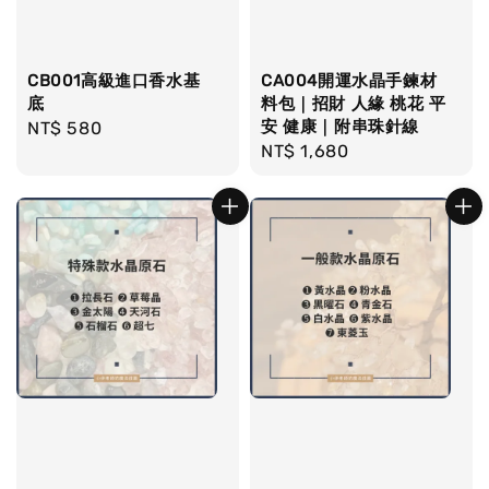
CB001高級進口香水基
CA004開運水晶手鍊材
底
料包｜招財 人緣 桃花 平
安 健康｜附串珠針線
Regular
NT$ 580
Regular
NT$ 1,680
price
price