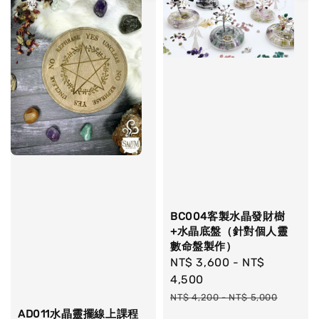
BC004客製水晶發財樹
+水晶底盤（針對個人靈
數命盤製作）
Sale
NT$ 3,600
-
NT$
price
4,500
Regular
NT$ 4,200
-
NT$ 5,000
price
AD011水晶靈擺線上課程