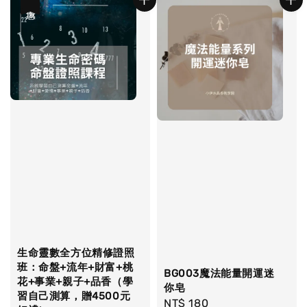
優惠
生命靈數全方位精修證照
班：命盤+流年+財富+桃
BG003魔法能量開運迷
花+事業+親子+品香（學
你皂
習自己測算，贈4500元
Regular
NT$ 180