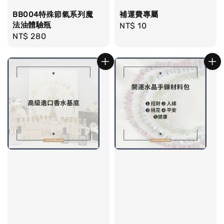
BB004特殊節氣系列魔
補運費專屬
法油體驗瓶
Regular
NT$ 10
Regular
NT$ 280
price
price