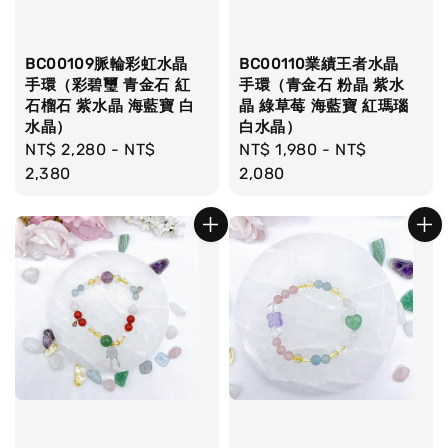
BC00109脈輪彩虹水晶
BC00110業績王者水晶
手環（彩碧璽 青金石 紅
手環（青金石 粉晶 紫水
石榴石 紫水晶 海藍寶 白
晶 綠草莓 海藍寶 紅瑪瑙
水晶）
白水晶）
Regular
NT$ 2,280
-
NT$
Regular
NT$ 1,980
-
NT$
price
2,380
price
2,080