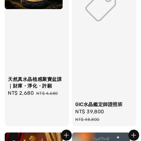
天然真水晶植感聚寶盆課
｜財庫・淨化・許願
Sale
NT$ 2,680
Regular
NT$ 4,680
price
price
GIC水晶鑑定師證照班
Sale
NT$ 39,800
Regular
price
price
NT$ 48,800
優惠