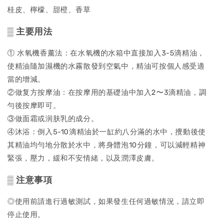
桂皮、檸檬、甜橙、香草
▒ 主要用法
① 水氧機香薰法：在水氧機的水箱中直接加入3-5滴精油，
使精油隨加濕機的水霧散發到空氣中，精油可按個人感受適
當的增減。
②做复方按摩油：在按摩用的基礎油中加入2〜3滴精油，調
勻後按摩即可。
③做面霜或润肤乳的成分。
④沐浴：倒入5-10滴精油於一缸約八分滿的水中，攪動後使
其精油均勻地分散於水中，將身體泡10分鐘，可以減輕精神
緊張，壓力，緩和不安情緒，以及潤澤皮膚。
▒ 注意事項
◎使用前請進行過敏測試，如果發生任何過敏情況，請立即
停止使用。