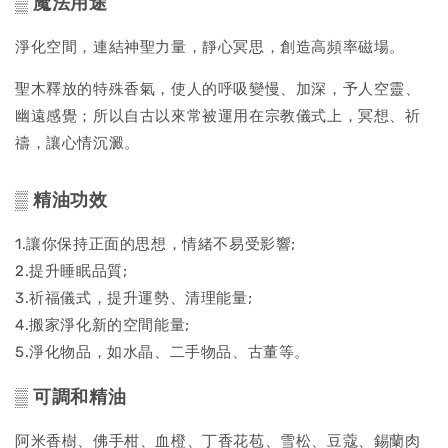
▒ 魔法用途
淨化空間，連結神聖力量，靜心冥思，創造高頻率磁場。
聖木釋放的特殊香氣，使人的呼吸變慢、加深，予人空靈、
幽遠感覺；所以自古以來常被運用在宗教儀式上，冥想、祈
禱，讓心情沉澱。
▒ 精油功效
1.讓你保持正面的思想，情緒不易受影響;
2.提升睡眠品質;
3.祈福儀式，提升運勢、清理能量;
4.搬家淨化新的空間能量;
5.淨化物品，如水晶、二手物品、古董等。
▒ 可調和精油
阿米香樹、佛手柑、血橙、丁香花苞、雪松、豆蔻、錫蘭肉