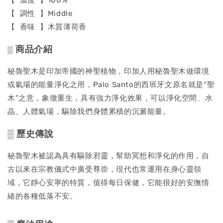
【 調性 】Middle
【 香味 】木質薄荷香
商品介紹
▒
秘魯聖木是印加帝國的神聖植物，印加人用秘魯聖木做環境
或氣場的能量淨化之用，Palo Santo的西班牙文原名就是“聖
木”之意，象徵重生，具有強力淨化效果，可以淨化空間、水
晶、人體氣場，驅除我們身體累積的沉澱能量。
▒ 歷史傳說
秘魯聖木被認為具有驅除邪靈，幫助冥想和淨化的作用，自
古以來在宗教儀式中廣受尊崇，現代也常運用在身心靈領
域，它靜心安寧的特質，值得每日保健，它能很好的安撫情
緒的各種低落不安。