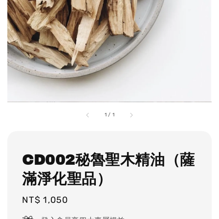
1
/
1
CD002秘魯聖木精油（薩
滿淨化聖品）
Regular
NT$ 1,050
price