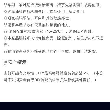
◎孕期、哺乳期或接受治療者，請事先諮詢醫生後再使用。
◎純精油請自行稀釋使用，僅供外用，請勿食用。
◎避免接觸眼睛、耳內和其他敏感部位。
◎請將本產品放在兒童無法接觸的地方。
◎ 請保存於乾燥陰涼處（15-25℃），避免陽光直射。
◎本產品屬於私人消耗性商品，除瑕疵外，若已拆封恕不退
換。
◎精油類產品皆不接受以『味道不喜歡』為由申請退貨。
▒
安全標示
由於可能有光敏性，DIY最高稀釋濃度請勿超過3%。（本公
司不對消費者自行DIY調配的結果負法律或其他責任。）