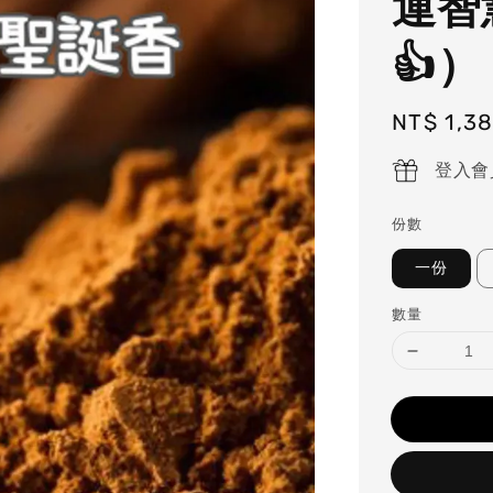
運智
👍）
Regular
NT$ 1,3
price
登入會
份數
一份
數量