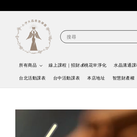
搜尋
所有商品
線上課程｜招財💰桃花🌸淨化
水晶溝通課
台北活動課表
台中活動課表
本店地址
智慧財產權